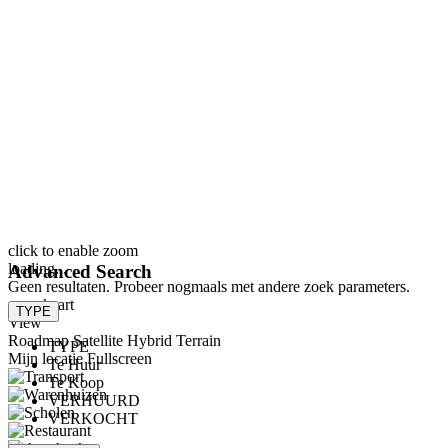
click to enable zoom
loading...
Advanced Search
Geen resultaten. Probeer nogmaals met andere zoek parameters.
open kaart
TYPE
View
Roadmap
Satellite
Hybrid
Terrain
TYPE
Mijn locatie
Fullscreen
Te Huur
Te Koop
VERHUURD
VERKOCHT