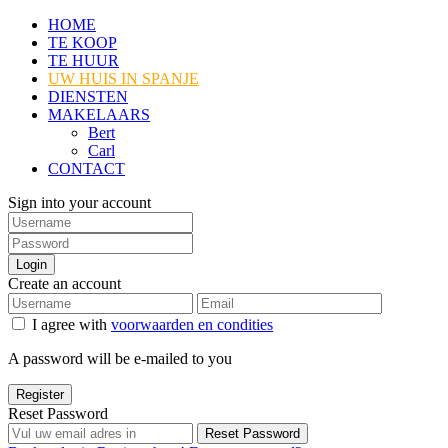
HOME
TE KOOP
TE HUUR
UW HUIS IN SPANJE
DIENSTEN
MAKELAARS
Bert
Carl
CONTACT
Sign into your account
Login
Create an account
I agree with
voorwaarden en condities
A password will be e-mailed to you
Register
Reset Password
Reset Password