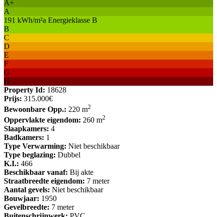
A+
A
191 kWh/m²a Energieklasse B
B
C
D
E
F
G
H
Property Id:
18628
Prijs:
315.000€
2
Bewoonbare Opp.:
220 m
2
Oppervlakte eigendom:
260 m
Slaapkamers:
4
Badkamers:
1
Type Verwarming:
Niet beschikbaar
Type beglazing:
Dubbel
K.I.:
466
Beschikbaar vanaf:
Bij akte
Straatbreedte eigendom:
7 meter
Aantal gevels:
Niet beschikbaar
Bouwjaar:
1950
Gevelbreedte:
7 meter
Buitenschrijnwerk:
PVC