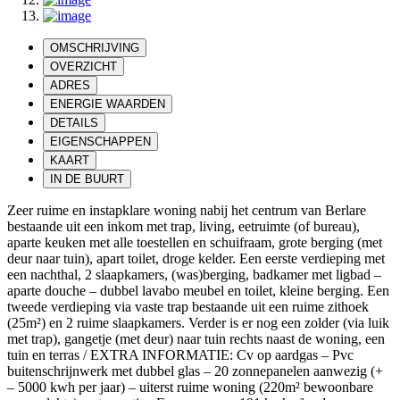
OMSCHRIJVING
OVERZICHT
ADRES
ENERGIE WAARDEN
DETAILS
EIGENSCHAPPEN
KAART
IN DE BUURT
Zeer ruime en instapklare woning nabij het centrum van Berlare
bestaande uit een inkom met trap, living, eetruimte (of bureau),
aparte keuken met alle toestellen en schuifraam, grote berging (met
deur naar tuin), apart toilet, droge kelder. Een eerste verdieping met
een nachthal, 2 slaapkamers, (was)berging, badkamer met ligbad –
aparte douche – dubbel lavabo meubel en toilet, kleine berging. Een
tweede verdieping via vaste trap bestaande uit een ruime zithoek
(25m²) en 2 ruime slaapkamers. Verder is er nog een zolder (via luik
met trap), gangetje (met deur) naar tuin rechts naast de woning, een
tuin en terras / EXTRA INFORMATIE: Cv op aardgas – Pvc
buitenschrijnwerk met dubbel glas – 20 zonnepanelen aanwezig (+
– 5000 kwh per jaar) – uiterst ruime woning (220m² bewoonbare