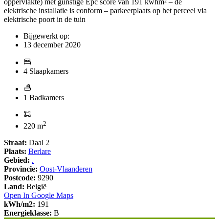
oppervlakte) met gunstige Epc score van 191 kwhm² – de
elektrische installatie is conform – parkeerplaats op het perceel via
elektrische poort in de tuin
Bijgewerkt op:
13 december 2020
4 Slaapkamers
1 Badkamers
2
220 m
Straat:
Daal 2
Plaats:
Berlare
Gebied:
.
Provincie:
Oost-Vlaanderen
Postcode:
9290
Land:
België
Open In Google Maps
kWh/m2:
191
Energieklasse:
B