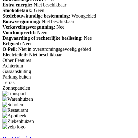
Extra energie:
Niet beschikbaar
Stookolietank:
Geen
Stedebouwkundige bestemming:
Woongebied
Bouwvergunning:
Niet beschikbaar
Verkavelingsvergunning:
Nee
Voorkooprecht:
Neen
Dagvaarding of rechterlijke beslissing:
Nee
Erfgoed:
Neen
O-Peil:
Niet in overstromingsgevoelig gebied
Electriciteit:
Niet beschikbaar
Other Features
Achtertuin
Gasaansluiting
Parking buiten
Terras
Zonnepanelen